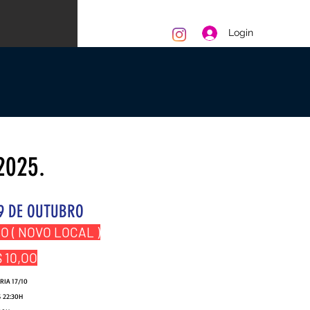
Login
2025.
19 DE OUTUBRO
O ( NOVO LOCAL )
 10,OO
RIA 17/10
S 22:30H