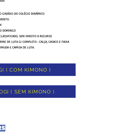
00H
NO GINÁSIO DO COLÉGIO DINÂMICO
VENTO.
M
NO DOMINGO
LASSIFICADO, SEM DIREITO A RECURSO
RME DE LUTA GI COMPLETO : CALÇA, CASACO E FAIXA
RMUDA E CAMISA DE LUTA.
GI ( COM KIMONO )
OGI ( SEM KIMONO )
25