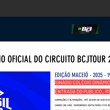
IO OFICIAL DO CIRCUITO BCJTOUR 
EDIÇÃO MACEIÓ - 2025 - 
GINÁSIO COLÉGIO DINÂMIC
ENTRADA DO PUBLICO.. R$
CORREÇÕES E ALTERAÇÕES : ATÉ 20:00H DE SEXTA FE
CHAVES ON LINE : DISPONÍVEIS SEXTA FEIRA 17/10 À