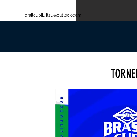
brailcupjiujitsu@outlook.com
TORNE