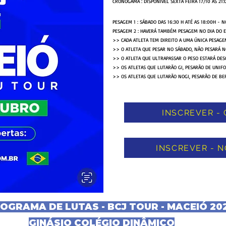
CRONOGAMA : DISPONÍVEL SEXTA FEIRA 17/10 ÀS 21:
PESAGEM 1 : SÁBADO DAS 16:30 H ATÉ AS 18:00H - 
PESAGEM 2 : HAVERÁ TAMBÉM PESAGEM NO DIA DO E
>> CADA ATLETA TEM DIREITO A UMA ÚNICA PESAGE
>> O ATLETA QUE PESAR NO SÁBADO, NÃO PESARÁ 
>> O ATLETA QUE ULTRAPASSAR O PESO ESTARÁ DESC
>> OS ATLETAS QUE LUTARÃO GI, PESARÃO DE UNIFO
>> OS ATLETAS QUE LUTARÃO NOGI, PESARÃO DE BE
INSCREVER - 
INSCREVER - N
GRAMA DE LUTAS - BCJ TOUR - MACEIÓ 20
GINÁSIO COLÉGIO DINÂMICO